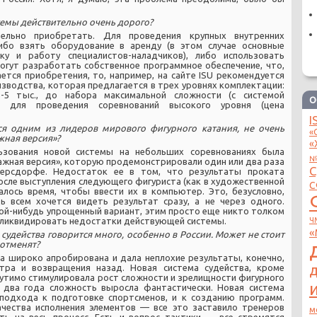
емы действительно очень дорого?
ельно приобретать. Для проведения крупных внутренних
ибо взять оборудование в аренду (в этом случае основные
у и работу специалистов-наладчиков), либо использовать
могут разработать собственное программное обеспечение, что,
ется приобретения, то, например, на сайте ISU рекомендуется
изводства, которая предлагается в трех уровнях комплектации:
-5 тыс., до набора максимальной сложности (с системой
О
го для проведения соревнований высокого уровня (цена
I
ся одним из лидеров мирового фигурного катания, не очень
«
жная версия»?
«
ьзования новой системы на небольших соревнованиях была
№
ажная версия», которую продемонстрировали один или два раза
берсдорфе. Недостаток ее в том, что результаты проката
осле выступления следующего фигуриста (как в художественной
С
валось время, чтобы ввести их в компьютер. Это, безусловно,
ь всем хочется видеть результат сразу, а не через одного.
ой-нибудь упрощенный вариант, этим просто еще никто толком
к ликвидировать недостатки действующей системы.
Ч
«
судейства говорится много, особенно в России. Может не стоит
 отменят?
ка широко апробирована и дала неплохие результаты, конечно,
тра и возвращения назад. Новая система судейства, кроме
утимо стимулировала рост сложности и зрелищности фигурного
е два года сложность выросла фантастически. Новая система
подхода к подготовке спортсменов, и к созданию программ.
ачества исполнения элементов — все это заставило тренеров
м