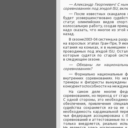
— Александр Георгиевич! С нын
соревнованиях под эгидой ISU, вк
— После известных скандалов 
будет усовершенствовано судейст
статус олимпийских видов спор
колоссальную работу, создав принц
надо сказать, что многое из этой
назад.
В сезоне2003-04 система,на раз
на взрослых этапах Гран-При, 9 ию
катания на коньках, и в нынешнем 
проводимых под эгидой ISU. Остал
которые судятся по старой систе
в следующем сезоне.
— Обязаны ли национальны
соревнованиях?
— Формально национальные фе
внутренних соревнованиях. Но не
тренеры и фигуристы вынуждены р
конкурентоспособности на междуна
На самом деле многие феде
соревнованиях, но переход от стар
С одной стороны, это необходимо
обеспечения, привлечения специа
судейства сохраняется из-за ее 
необходимость кардинальной пере
чья федерация ассоциирована с I
соревнований и аттестованные по н
только внедряется, реально исп
Не является здесь исключением и