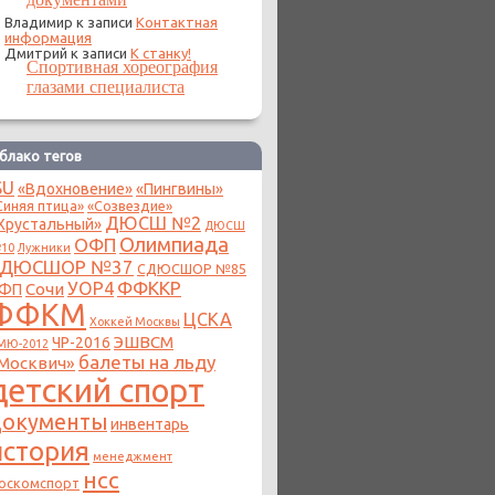
Владимир
к записи
Контактная
информация
Дмитрий
к записи
К станку!
Спортивная хореография
глазами специалиста
блако тегов
SU
«Вдохновение»
«Пингвины»
Синяя птица»
«Созвездие»
ДЮСШ №2
Хрустальный»
ДЮСШ
Олимпиада
ОФП
10
Лужники
СДЮСШОР №37
СДЮСШОР №85
ФФККР
УОР4
Сочи
ФП
ФФКМ
ЦСКА
Хоккей Москвы
ЭШВСМ
ЧР-2016
МЮ-2012
балеты на льду
Москвич»
детский спорт
документы
инвентарь
история
менеджмент
нсс
оскомспорт