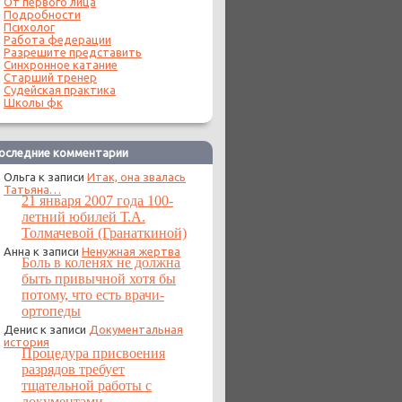
От первого лица
Подробности
Психолог
Работа федерации
Разрешите представить
Синхронное катание
Старший тренер
Судейская практика
Школы фк
оследние комментарии
Ольга
к записи
Итак, она звалась
Татьяна…
21 января 2007 года 100-
летний юбилей Т.А.
Толмачевой (Гранаткиной)
Анна
к записи
Ненужная жертва
Боль в коленях не должна
быть привычной хотя бы
потому, что есть врачи-
ортопеды
Денис
к записи
Документальная
история
Процедура присвоения
разрядов требует
тщательной работы с
документами