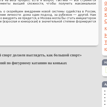
ть на весь процесс. Есть и вопрос тактики — все стремятся
ементы высшей сложности, чтобы получить максимальное
ь о скорейшем внедрении новой системы судейства в России,
ение личности: дома один подход, за рубежом — другой. Нам
но внедрять ее придется, и Москва могла бы стать инициатором
ии (взрослая и юниорская) в значительной степени формируется
к
ю
 спорт должен выглядеть, как большой спорт»
Н
ний по фигурному катанию на коньках
А