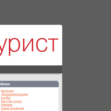
убрики
Выпуски
Диспансеризация
Клубы
Мастер-класс
Мнение
Наше наследие