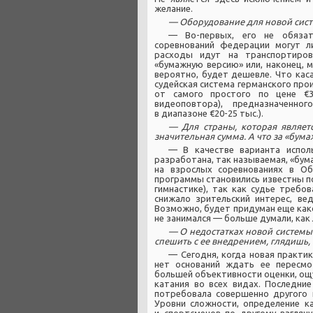
желание.
— Оборудование для новой сист
— Во-первых, его не обязат
соревнований федерации могут л
расходы идут на транспортировк
«бумажную версию» или, наконец, 
вероятно, будет дешевле. Что каса
судейская система германского про
от самого простого по цене €3
видеоповтора), предназначенно
в диапазоне €20-25 тыс.).
— Для страны, которая являет
значительная сумма. А что за «бума
— В качестве варианта испол
разработана, так называемая, «бум
на взрослых соревнованиях в О
программы становились известны п
гимнастике), так как судье требо
снижало зрительский интерес, вед
Возможно, будет придуман еще как
не занимался — больше думали, ка
— О недостатках новой системы 
спешить с ее внедрением, глядишь,
— Сегодня, когда новая практи
нет оснований ждать ее пересмо
большей объективности оценки, ощ
катания во всех видах. Последни
потребовала совершенно другого 
Уровни сложности, определение к