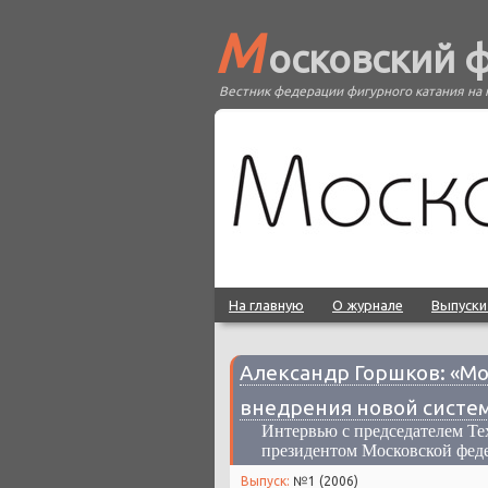
М
осковский 
Вестник федерации фигурного катания на 
На главную
О журнале
Выпуски
Александр Горшков: «Мо
внедрения новой систем
Интервью с председателем Тех
президентом Московской фе
Выпуск:
№1 (2006)