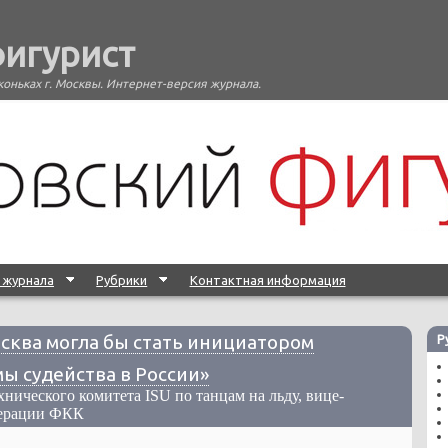
фигурист
коньках г. Москвы. Интернет-версия журнала.
 журнала
Рубрики
Контактная информация
сква могла бы стать инициатором
Р
ы судейства в России»
нического комитета ISU по танцам на льду, вице-
дерации ФКК