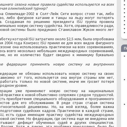
ешнего сезона новые правила судейства используются на всех
лючая олимпийский турнир?
на Олимпиаде-2002 в Солт-Лейк Сити вопрос стоял так, либо
во, либо фигурное катание и танцы на льду могут потерять
та. Созданная по решению президента ISU группа провела
ипиально новую систему судейства. Хотя, справедливости ради,
 новой системы было придумано Станиславом Жуком много лет
работку которой ISU затратило около $2,5 млн, была опробована
ня 2004 года Конгресс ISU принял ее для всех видов фигурного
сезоне она использовалась практически на всех соревнованиях,
П
ось всего несколько небольших международных соревнований,
ме, но их количество будет сведено к минимуму буквально
е федерации применять новую систему на внутренних
дерации не обязаны использовать новую систему на своих
зависимо от того, используется она внутри страны или нет,
аботать только по новой системе, иначе им грозит потеря
родном уровне.
рации уже применяют новую систему на национальных
ой практики к новой объективно сопряжен с рядом трудностей.
сть приобретения специального оборудования и программного
листов для его обслуживании. В ряде стран старая система
относительной дешевизны. Но, на мой взгляд, более важна
подготовки судейских кадров. Практически в каждой стране,
SU, есть судьи имеющие практику судейства международных
овой системе. Но федерации, где система еще не внедрена или
ытывают дефицит обученных судей и других специалистов.
 Россия. Хотя, я думаю, эта проблема преодолима, было бы