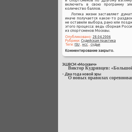
и спортсменов по другому взгляну
включить в свою программу эл
количество баллов.
Логика жизни заставляет думат
иначе получается какое-то раздво
не оставили выбора, рано или позд
этого процесса: ведь сборная Росс
из спортсменов Москвы.
Опубликовано:
28.04.2006
Рубрики:
Судейская практика
Теги:
ISU
,
нсс
,
судьи
Комментирование закрыто.
ЭШВСМ «Москвич»
Виктор Кудрявцев: «Большой
-
Два года новой эры
О новых правилах соревнова